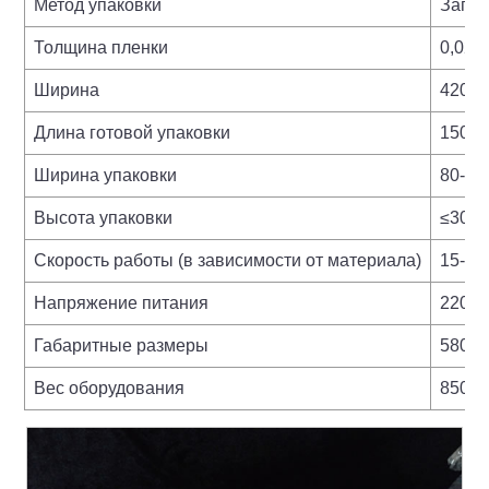
Метод упаковки
Запаи
Толщина пленки
0,02-
Ширина
420 м
Длина готовой упаковки
150-6
Ширина упаковки
80-19
Высота упаковки
≤30-9
Скорость работы (в зависимости от материала)
15-60
Напряжение питания
220В/
Габаритные размеры
5800
Вес оборудования
850 кг